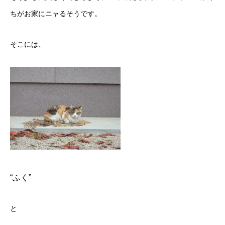
がお家にニャるそうです。
ち
そこには、
“ふく”
と