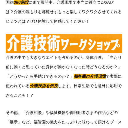
国約
380施設
にまで展開中。介護現場で本当に役立つDX/AIと
は？介護の温もりを邪魔せずもっと楽しくワクワクさせてくれる
ヒミツとは？ぜひ体験して体感してください！
介護の中でも大きなウエイトを占めるのが、身体介護。「当たり
前に動くと思っていた身体が動かなくなった時どうなるのか？」
「どうやったら手助けできるのか？」
福智園の介護現場
で実際に
使われている
介護技術を伝授
します。日常生活でも意外に応用で
きることも！？
その他、「介護相談」や福祉機器や御利用者さまの作品などの
「展示」など、福智園の魅力をたっぷりと味わって頂けるブース