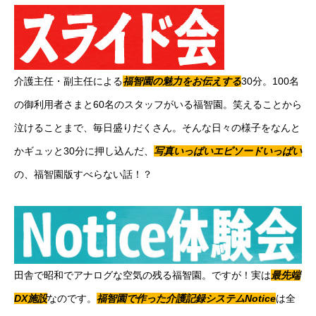
介護主任・副主任による
福智園の魅力をお伝えする
30分。100名
の御利用者さまと60名のスタッフがいる福智園。笑えることから
泣けることまで、毎日盛りだくさん。そんな日々の様子をなんと
かギュッと30分に押し込んだ、
写真いっぱいエピソードいっぱい
の、福智園版すべらない話！？
田舎で昭和でアナログな空気の残る福智園。ですが！実は
最先端
DX施設
なのです。
福智園で作った介護記録システムNotice
は全