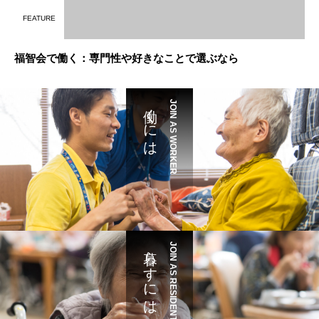
FEATURE
福智会で働く：専門性や好きなことで選ぶなら
働くには
JOIN AS WORKER
暮らすには
JOIN AS RESIDENT