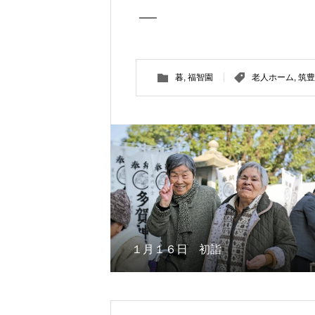
—–
暮
,
福智園
老人ホーム
,
筑豊
１月１６日 初詣