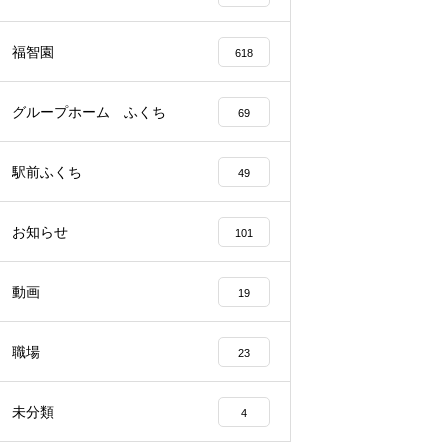
福智園
618
グループホーム ふくち
69
駅前ふくち
49
お知らせ
101
動画
19
職場
23
未分類
4