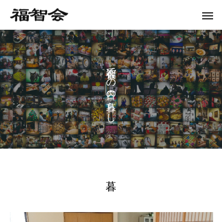
で
の
の
ら
し
暮