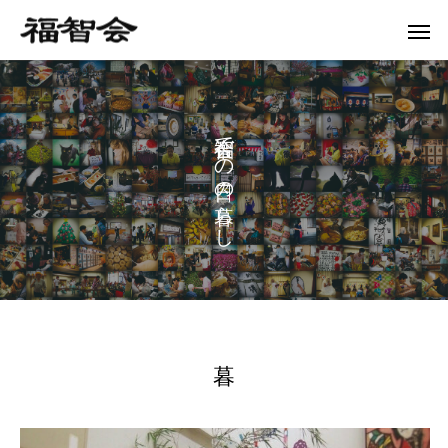
で
の
の
ら
し
暮