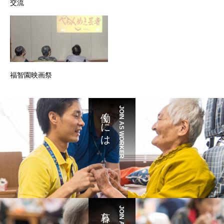
交流
福智園映画祭
働くには
JOIN AS WORKER