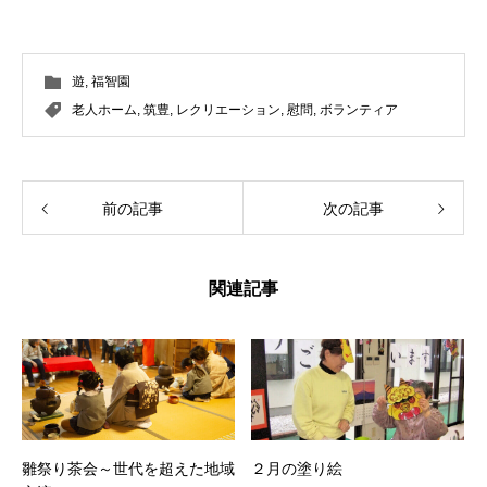
遊
,
福智園
老人ホーム
,
筑豊
,
レクリエーション
,
慰問
,
ボランティア
前の記事
次の記事
関連記事
雛祭り茶会～世代を超えた地域
２月の塗り絵