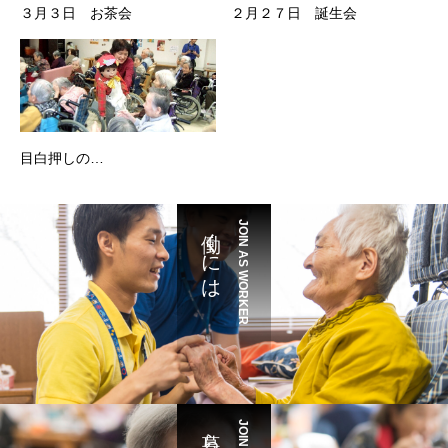
３月３日 お茶会
２月２７日 誕生会
目白押しの…
働くには
JOIN AS WORKER