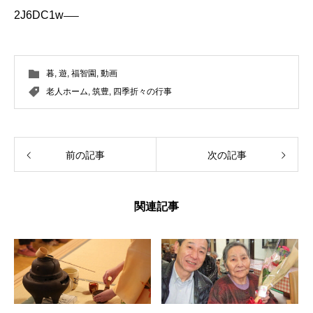
2J6DC1w
—–
暮
,
遊
,
福智園
,
動画
老人ホーム
,
筑豊
,
四季折々の行事
前の記事
次の記事
関連記事