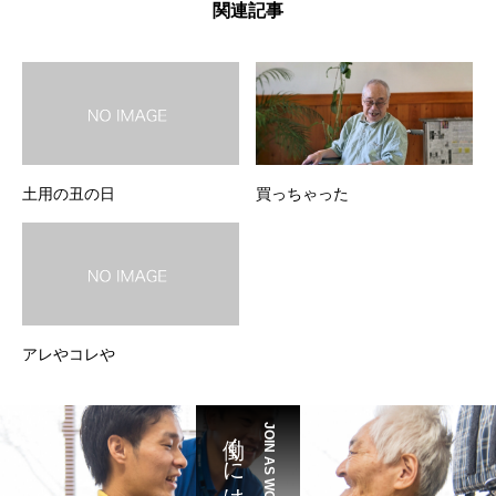
関連記事
土用の丑の日
買っちゃった
アレやコレや
働くには
JOIN AS WORKER