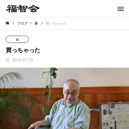
ブログ
暮
買っちゃった
暮
買っちゃった
2015.07.23