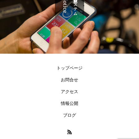
Notice
記録システム
トップページ
お問合せ
アクセス
情報公開
ブログ