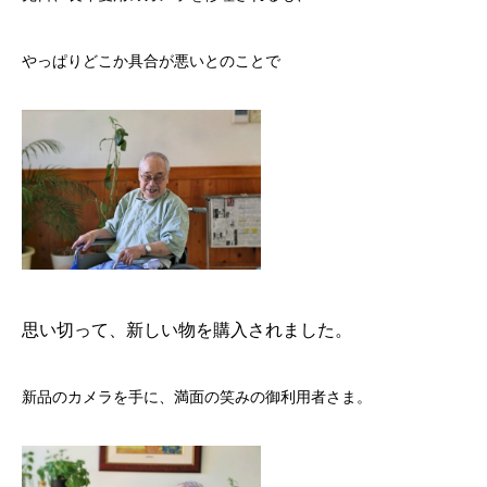
やっぱりどこか具合が悪いとのことで
思い切って、新しい物を購入されました。
新品のカメラを手に、満面の笑みの御利用者さま。