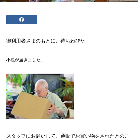
御利用者さまのもとに、待ちわびた
小包が届きました。
スタッフにお願いして、通販でお買い物をされたとのこ