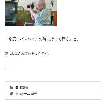
「今度、バスハイクの時に持って行く」と、
楽しみにされているようです。
—–
暮
,
福智園
老人ホーム
,
筑豊