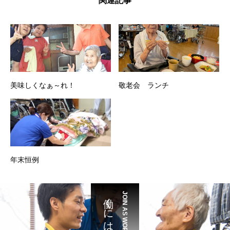
関連記事
美味しくなぁ～れ！
敬老会 ランチ
年末恒例
働くには
JOIN AS WORKER