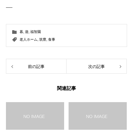
—–
暮
,
遊
,
福智園
老人ホーム
,
筑豊
,
食事
前の記事
次の記事
関連記事