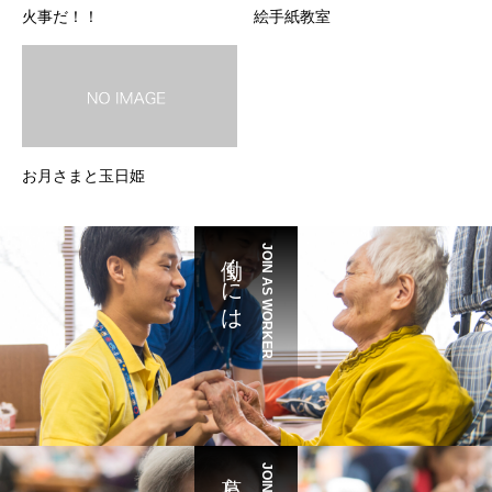
火事だ！！
絵手紙教室
お月さまと玉日姫
働くには
JOIN AS WORKER