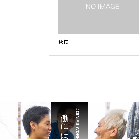
秋桜
働くには
JOIN AS WORKER