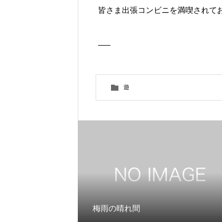
皆さま出張コンビニを満喫されて
—–
遊
梅雨の晴れ間