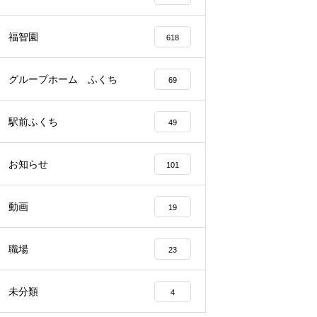
福智園
618
グループホーム ふくち
69
駅前ふくち
49
お知らせ
101
動画
19
職場
23
未分類
4