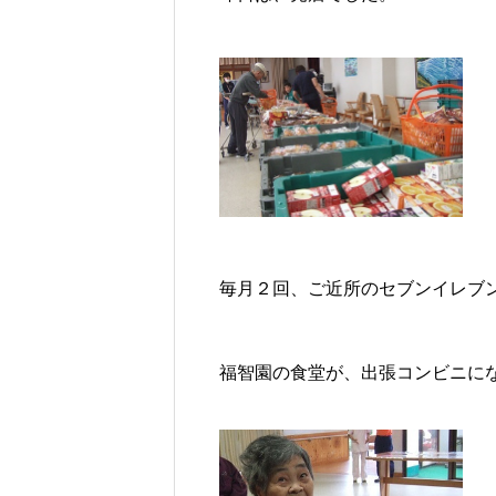
毎月２回、ご近所のセブンイレブ
福智園
の食堂が、出張コンビニに