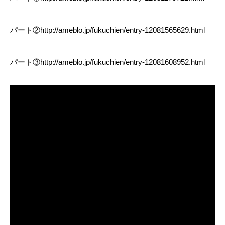
パート②
http://ameblo.jp/fukuchien/entry-12081565629.html
パート③
http://ameblo.jp/fukuchien/entry-12081608952.html