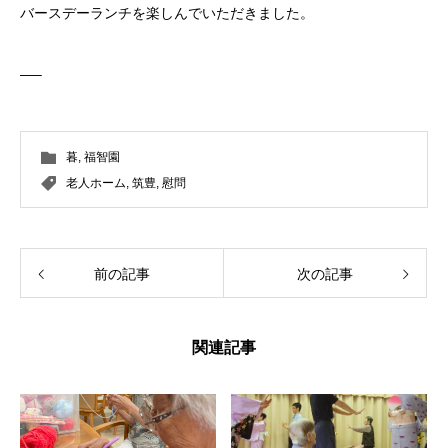
バースデーランチを楽しんでいただきました。
—–
暮
,
福智園
老人ホーム
,
筑豊
,
慰問
前の記事
次の記事
関連記事