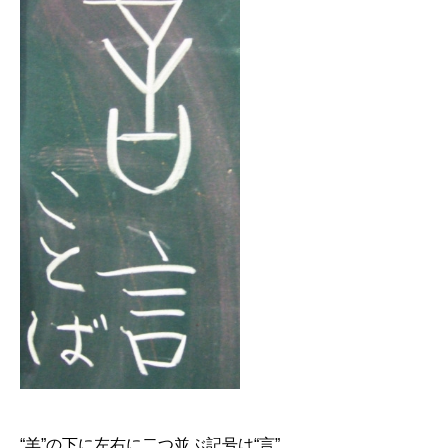
“羊”の下に左右に二つ並ぶ記号は“言”。