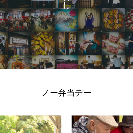
し
ノー弁当デー